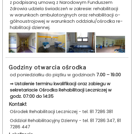
z po­dpi­sa­ną u­mo­wą z Na­ro­do­wym Fu­ndu­szem
Zdro­wia u­dzie­la świa­dczeń w za­kre­sie: re­ha­bi­li­ta­cji
w wa­ru­nkach a­mbu­la­to­ry­jnych oraz re­ha­bi­li­ta­cji o­
gólno­u­stro­jo­wej w wa­ru­nkach o­ddzia­łu/o­śro­dka re­
ha­bi­li­ta­cji dzie­nnej.
Godziny otwarcia ośrodka
od poniedziałku do piątku w godzinach
7.00 – 19.00
⇒ Ustalenie terminu kwalifikacji oraz zabiegu w
sekretariacie Ośrodka Rehabilitacji Leczniczej w
godz. 07:00 do 14:35
Kontakt
Ośrodek Rehabilitacji Leczniczej - tel. 81 7286 381
Oddział Rehabilitacyjny Dzienny - tel. 81 7286 347, 81
7286 447