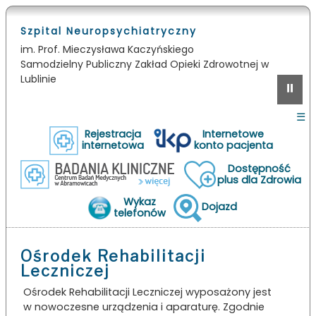
Szpital Neuropsychiatryczny
im. Prof. Mieczysława Kaczyńskiego
Samodzielny Publiczny Zakład Opieki Zdrowotnej w
Lublinie
⏸
☰
Rejestracja
Internetowe
internetowa
konto pacjenta
Dostępność
plus dla Zdrowia
Wykaz
Dojazd
telefonów
Ośrodek Rehabilitacji
Leczniczej
O­śro­dek Re­ha­bi­li­ta­cji Le­czni­czej wy­po­sa­żo­ny jest
w no­wo­cze­sne u­rzą­dze­nia i a­pa­ra­tu­rę. Zgo­dnie